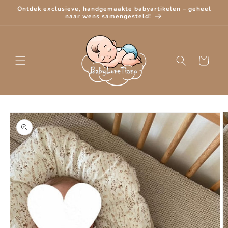
Meteen
Ontdek exclusieve, handgemaakte babyartikelen – geheel
naar de
naar wens samengesteld!
content
Winkelwagen
Ga direct naar
productinformatie