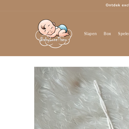
Meteen
Ontdek exc
naar de
content
Slapen
Box
Spele
Ga direct naar
productinformatie