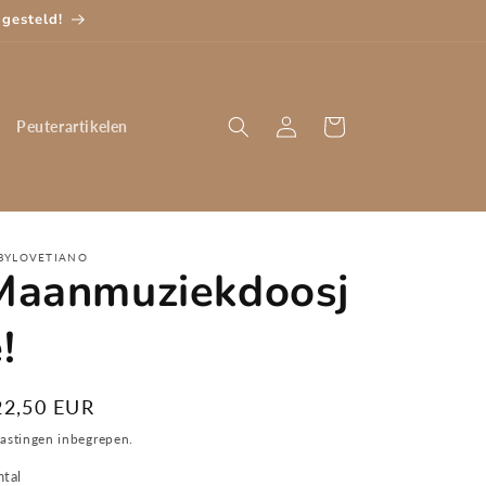
gesteld!
Inloggen
Winkelwagen
Peuterartikelen
BYLOVETIANO
Maanmuziekdoosj
!
ormale
22,50 EUR
ijs
astingen inbegrepen.
ntal