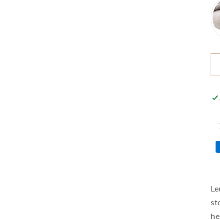
Le
st
he