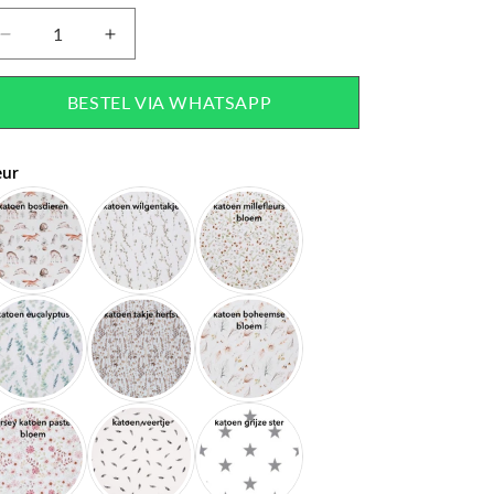
Aantal
Aantal
verlagen
verhogen
voor
voor
BESTEL VIA WHATSAPP
Maanmuziekdoosje!
Maanmuziekdoosje!
eur