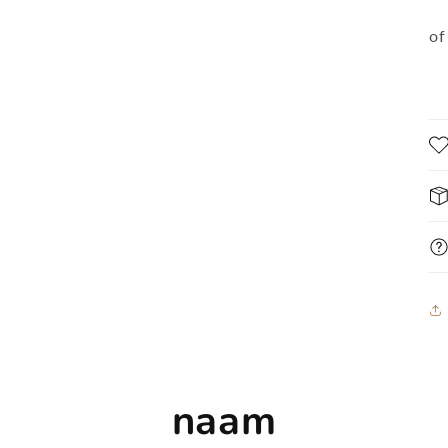
of
naam
 naar
nformatie