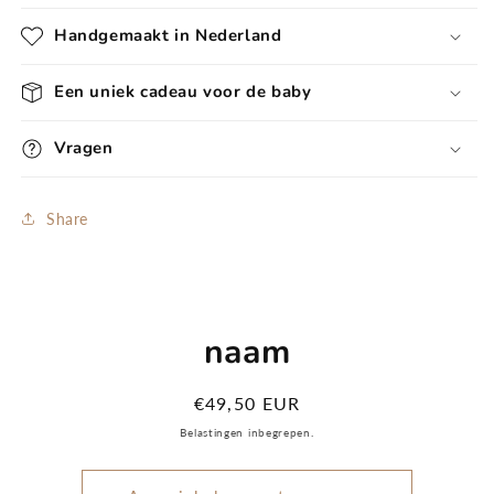
Handgemaakt in Nederland
Een uniek cadeau voor de baby
Vragen
Share
Ga direct naar
productinformatie
naam
Normale
€49,50 EUR
prijs
Belastingen inbegrepen.