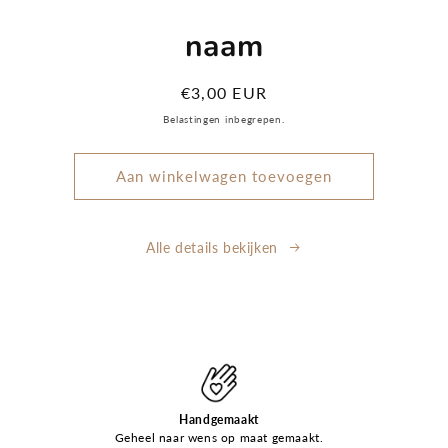
Ga direct naar
productinformatie
naam
Normale
€3,00 EUR
prijs
Belastingen inbegrepen.
Aan winkelwagen toevoegen
Alle details bekijken
Handgemaakt
Geheel naar wens op maat gemaakt.