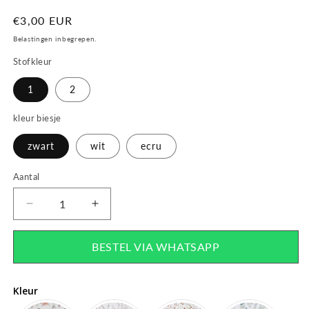
Normale
€3,00 EUR
prijs
Belastingen inbegrepen.
Stofkleur
1
2
kleur biesje
zwart
wit
ecru
Aantal
Aantal
Aantal
verlagen
verhogen
voor
voor
BESTEL VIA WHATSAPP
Vlaggenlijn
Vlaggenlijn
Kleur